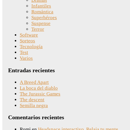
Dramas
Infantiles
Romántica
Superhéroes
Suspense
Terror
Software
Sorteos
Tecnología
Test
Varios
Entradas recientes
A Breed Apart
La boca del diablo
The Jurassic Games
The descent
Semilla negra
Comentarios recientes
Romi
en
Headspace interactivo. Relaja tu mente