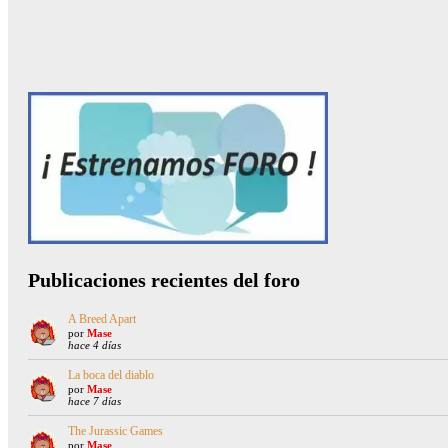
Publicaciones recientes del foro
A Breed Apart
por
Mase
hace 4 días
La boca del diablo
por
Mase
hace 7 días
The Jurassic Games
por
Mase