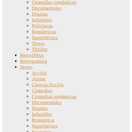
Comedias románticas
Documentales
Dramas
Infantiles
Policíacas
Románticas
Superhéroes
Terror
Thriller
RetroDibus
Retrogaming
Series
Acción
Anime
Ciencia ficción
Comedias
Comedias románticas
Documentales
Dramas
Infantiles
Romántica
Superhéroes
Suspense