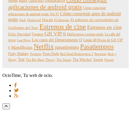
comparativa
Mouth
Blame
Castlevania
aplicaciones de android gratis
Cómo conseguir
Cómo conseguir apps de android
aplicaciones de android gratis Vol 35
gratis
Dracula
El gabinete de curiosidades de
Dark
Deadwind
El Alienista
Estrenos de cine
Estrenos en cine
Guillermo del Toro
GH VIP 6
Feliz Navidad
Frontera
Halloween cuenta atrás
La calle del
Los casos del Departamento Q
terror
Límite 48 Horas de GH VIP
Last Hope
Netflix
Pasatiempos
pasatiempo
Mandíbulas
6
Pinky Malinky
Prom Night
Predator
Red Dead Redemption 2
Requiem
Rick y
Test
The Witcher
Torrent
Morty
The Big Bang Theory
The Sinner
Venom
OcioTime, Tu web de ocio.