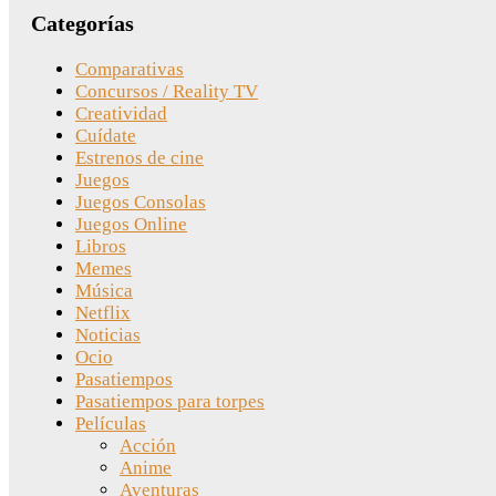
Categorías
Comparativas
Concursos / Reality TV
Creatividad
Cuídate
Estrenos de cine
Juegos
Juegos Consolas
Juegos Online
Libros
Memes
Música
Netflix
Noticias
Ocio
Pasatiempos
Pasatiempos para torpes
Películas
Acción
Anime
Aventuras