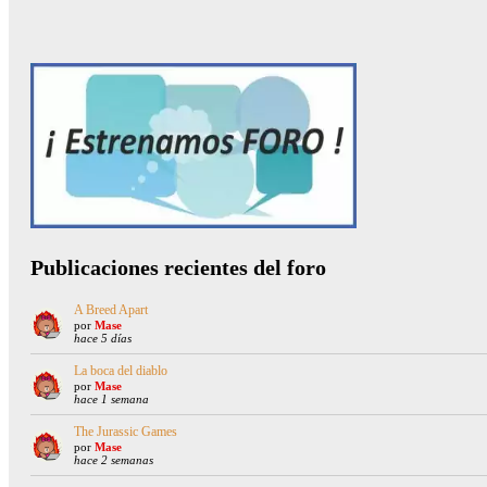
Publicaciones recientes del foro
A Breed Apart
por
Mase
hace 5 días
La boca del diablo
por
Mase
hace 1 semana
The Jurassic Games
por
Mase
hace 2 semanas