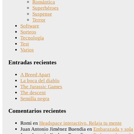
Romántica
Superhéroes
Suspense
Terror
Software
Sorteos
Tecnología
Test
Varios
Entradas recientes
A Breed Apart
La boca del diablo
The Jurassic Games
The descent
Semilla negra
Comentarios recientes
Romi
en
Headspace interactivo. Relaja tu mente
Juan Antonio Jiménez Buendia
en
Embarazada y sola