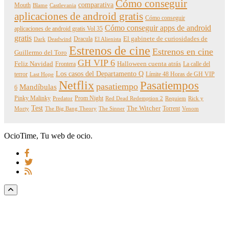
Cómo conseguir
comparativa
Mouth
Blame
Castlevania
aplicaciones de android gratis
Cómo conseguir
Cómo conseguir apps de android
aplicaciones de android gratis Vol 35
gratis
Dracula
El gabinete de curiosidades de
Dark
Deadwind
El Alienista
Estrenos de cine
Estrenos en cine
Guillermo del Toro
GH VIP 6
Feliz Navidad
Frontera
Halloween cuenta atrás
La calle del
Los casos del Departamento Q
terror
Límite 48 Horas de GH VIP
Last Hope
Netflix
Pasatiempos
pasatiempo
Mandíbulas
6
Pinky Malinky
Prom Night
Predator
Red Dead Redemption 2
Requiem
Rick y
Test
The Witcher
Torrent
Morty
The Big Bang Theory
The Sinner
Venom
OcioTime, Tu web de ocio.