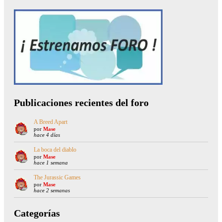
Publicaciones recientes del foro
A Breed Apart
por
Mase
hace 4 días
La boca del diablo
por
Mase
hace 1 semana
The Jurassic Games
por
Mase
hace 2 semanas
Categorías