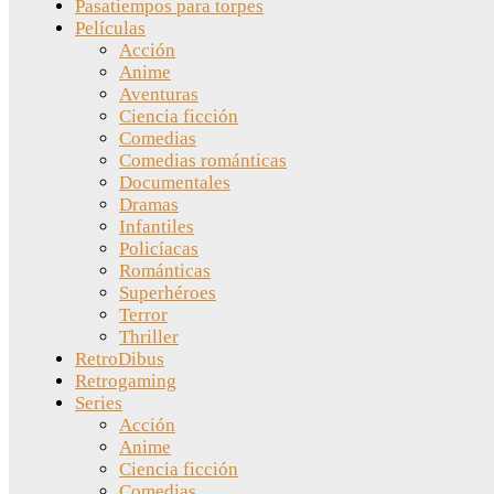
Pasatiempos para torpes
Películas
Acción
Anime
Aventuras
Ciencia ficción
Comedias
Comedias románticas
Documentales
Dramas
Infantiles
Policíacas
Románticas
Superhéroes
Terror
Thriller
RetroDibus
Retrogaming
Series
Acción
Anime
Ciencia ficción
Comedias