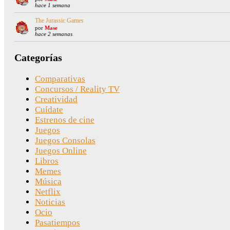
hace 1 semana
The Jurassic Games
por
Mase
hace 2 semanas
Categorías
Comparativas
Concursos / Reality TV
Creatividad
Cuídate
Estrenos de cine
Juegos
Juegos Consolas
Juegos Online
Libros
Memes
Música
Netflix
Noticias
Ocio
Pasatiempos