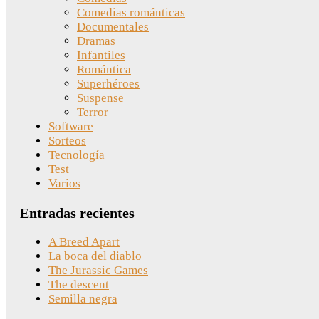
Comedias románticas
Documentales
Dramas
Infantiles
Romántica
Superhéroes
Suspense
Terror
Software
Sorteos
Tecnología
Test
Varios
Entradas recientes
A Breed Apart
La boca del diablo
The Jurassic Games
The descent
Semilla negra