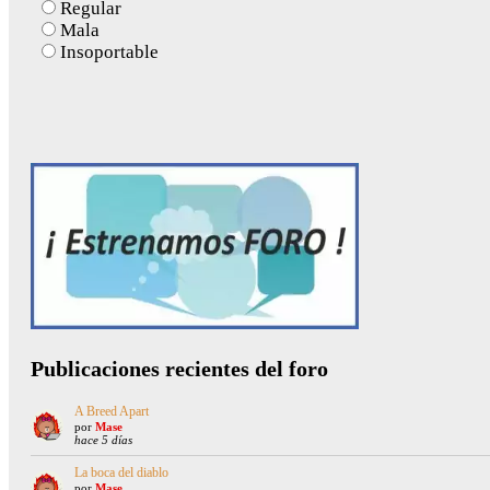
Regular
Mala
Insoportable
Publicaciones recientes del foro
A Breed Apart
por
Mase
hace 5 días
La boca del diablo
por
Mase