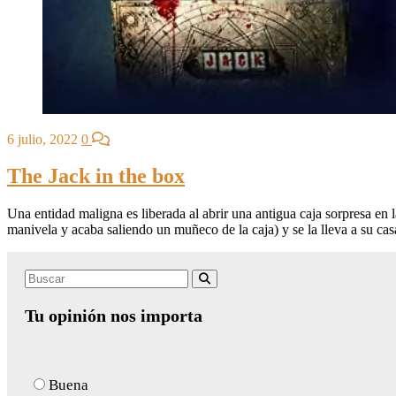
6 julio, 2022
0
The Jack in the box
Una entidad maligna es liberada al abrir una antigua caja sorpresa en
manivela y acaba saliendo un muñeco de la caja) y se la lleva a su cas
Search
Buscar
for:
Tu opinión nos importa
Buena