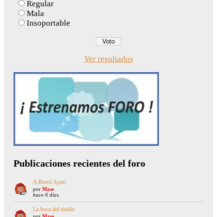
Regular
Mala
Insoportable
Ver resultados
Publicaciones recientes del foro
A Breed Apart
por
Mase
hace 6 días
La boca del diablo
por
Mase