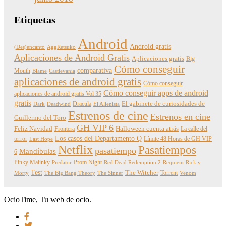
Etiquetas
Android
Android gratis
(Des)encanto
AggRetsuko
Aplicaciones de Android Gratis
Aplicaciones gratis
Big
Cómo conseguir
comparativa
Mouth
Blame
Castlevania
aplicaciones de android gratis
Cómo conseguir
Cómo conseguir apps de android
aplicaciones de android gratis Vol 35
gratis
Dracula
El gabinete de curiosidades de
Dark
Deadwind
El Alienista
Estrenos de cine
Estrenos en cine
Guillermo del Toro
GH VIP 6
Feliz Navidad
Frontera
Halloween cuenta atrás
La calle del
Los casos del Departamento Q
terror
Límite 48 Horas de GH VIP
Last Hope
Netflix
Pasatiempos
pasatiempo
Mandíbulas
6
Pinky Malinky
Prom Night
Predator
Red Dead Redemption 2
Requiem
Rick y
Test
The Witcher
Torrent
Morty
The Big Bang Theory
The Sinner
Venom
OcioTime, Tu web de ocio.