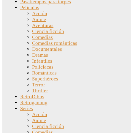
Pasatiempos para torpes
Películas
Acción
Anime
Aventuras
Ciencia ficción
Comedias
Comedias románticas
Documentales
Dramas
Infantiles
Policíacas
Románticas
Superhéroes
Terror
Thriller
RetroDibus
Retrogaming
Series
Acción
Anime
Ciencia ficción
Comedias