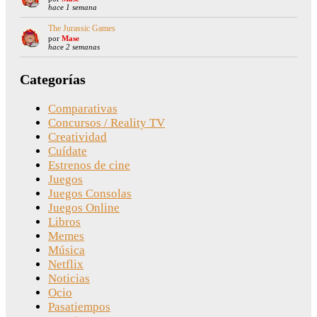
hace 1 semana
The Jurassic Games
por
Mase
hace 2 semanas
Categorías
Comparativas
Concursos / Reality TV
Creatividad
Cuídate
Estrenos de cine
Juegos
Juegos Consolas
Juegos Online
Libros
Memes
Música
Netflix
Noticias
Ocio
Pasatiempos