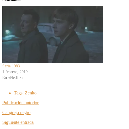
Serie 1983
1 febrero, 2019
En «Netflix»
Tags:
Zenko
Publicación anterior
Cangrejo negro
Siguiente entrada