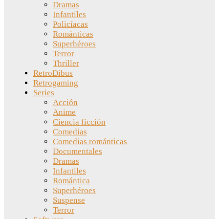
Dramas
Infantiles
Policíacas
Románticas
Superhéroes
Terror
Thriller
RetroDibus
Retrogaming
Series
Acción
Anime
Ciencia ficción
Comedias
Comedias románticas
Documentales
Dramas
Infantiles
Romántica
Superhéroes
Suspense
Terror