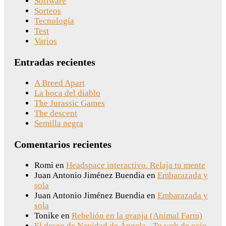
Software
Sorteos
Tecnología
Test
Varios
Entradas recientes
A Breed Apart
La boca del diablo
The Jurassic Games
The descent
Semilla negra
Comentarios recientes
Romi
en
Headspace interactivo. Relaja tu mente
Juan Antonio Jiménez Buendia
en
Embarazada y
sola
Juan Antonio Jiménez Buendia
en
Embarazada y
sola
Tonike
en
Rebelión en la granja (Animal Farm)
El deseo de Navidad de Ángela - Tu web de ocio