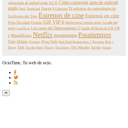
Cómo conseguir apps de android
aplicaciones de android gratis Vol 35
gratis
Dracula
El gabinete de curiosidades de
Dark
Deadwind
El Alienista
Estrenos de cine
Estrenos en cine
Guillermo del Toro
GH VIP 6
Feliz Navidad
Frontera
Halloween cuenta atrás
La calle del
Los casos del Departamento Q
terror
Límite 48 Horas de GH VIP
Last Hope
Netflix
Pasatiempos
pasatiempo
Mandíbulas
6
Pinky Malinky
Prom Night
Predator
Red Dead Redemption 2
Requiem
Rick y
Test
The Witcher
Torrent
Morty
The Big Bang Theory
The Sinner
Venom
OcioTime, Tu web de ocio.