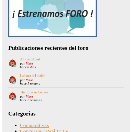
Publicaciones recientes del foro
A Breed Apart
por
Mase
hace 6 días
La boca del diablo
por
Mase
hace 1 semana
The Jurassic Games
por
Mase
hace 2 semanas
Categorías
Comparativas
Concursos / Reality TV