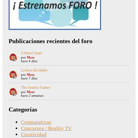
Publicaciones recientes del foro
A Breed Apart
por
Mase
hace 4 días
La boca del diablo
por
Mase
hace 7 días
The Jurassic Games
por
Mase
hace 2 semanas
Categorías
Comparativas
Concursos / Reality TV
Creatividad