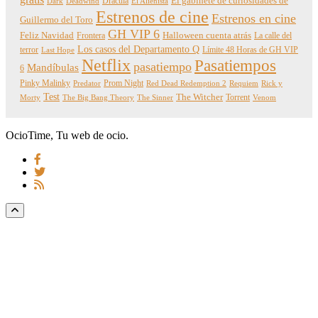
Dracula
El gabinete de curiosidades de
Dark
Deadwind
El Alienista
Estrenos de cine
Estrenos en cine
Guillermo del Toro
GH VIP 6
Feliz Navidad
Frontera
Halloween cuenta atrás
La calle del
Los casos del Departamento Q
terror
Límite 48 Horas de GH VIP
Last Hope
Netflix
Pasatiempos
pasatiempo
Mandíbulas
6
Pinky Malinky
Prom Night
Predator
Red Dead Redemption 2
Requiem
Rick y
Test
The Witcher
Torrent
Morty
The Big Bang Theory
The Sinner
Venom
OcioTime, Tu web de ocio.