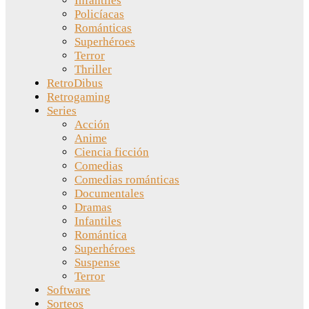
Infantiles
Policíacas
Románticas
Superhéroes
Terror
Thriller
RetroDibus
Retrogaming
Series
Acción
Anime
Ciencia ficción
Comedias
Comedias románticas
Documentales
Dramas
Infantiles
Romántica
Superhéroes
Suspense
Terror
Software
Sorteos