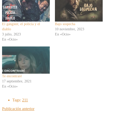
El gángster, el policía y el
Bajo sospecha
diablo
10 noviembre, 2023
3 julio, 2023
En «Ocio»
En «Ocio»
Te encontraré
17 septiembre, 2021
En «Ocio»
Tags:
211
Publicación anterior