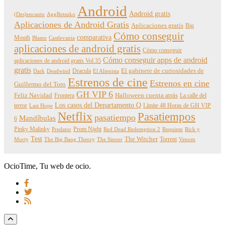
Android
Android gratis
(Des)encanto
AggRetsuko
Aplicaciones de Android Gratis
Aplicaciones gratis
Big
Cómo conseguir
comparativa
Mouth
Blame
Castlevania
aplicaciones de android gratis
Cómo conseguir
Cómo conseguir apps de android
aplicaciones de android gratis Vol 35
gratis
Dracula
El gabinete de curiosidades de
Dark
Deadwind
El Alienista
Estrenos de cine
Estrenos en cine
Guillermo del Toro
GH VIP 6
Feliz Navidad
Frontera
Halloween cuenta atrás
La calle del
Los casos del Departamento Q
terror
Límite 48 Horas de GH VIP
Last Hope
Netflix
Pasatiempos
pasatiempo
Mandíbulas
6
Pinky Malinky
Prom Night
Predator
Red Dead Redemption 2
Requiem
Rick y
Test
The Witcher
Torrent
Morty
The Big Bang Theory
The Sinner
Venom
OcioTime, Tu web de ocio.