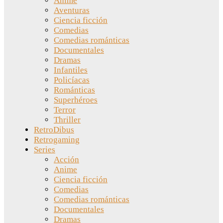
Anime
Aventuras
Ciencia ficción
Comedias
Comedias románticas
Documentales
Dramas
Infantiles
Policíacas
Románticas
Superhéroes
Terror
Thriller
RetroDibus
Retrogaming
Series
Acción
Anime
Ciencia ficción
Comedias
Comedias románticas
Documentales
Dramas