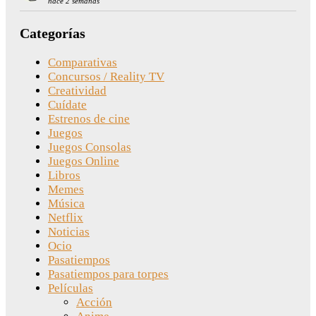
hace 2 semanas
Categorías
Comparativas
Concursos / Reality TV
Creatividad
Cuídate
Estrenos de cine
Juegos
Juegos Consolas
Juegos Online
Libros
Memes
Música
Netflix
Noticias
Ocio
Pasatiempos
Pasatiempos para torpes
Películas
Acción