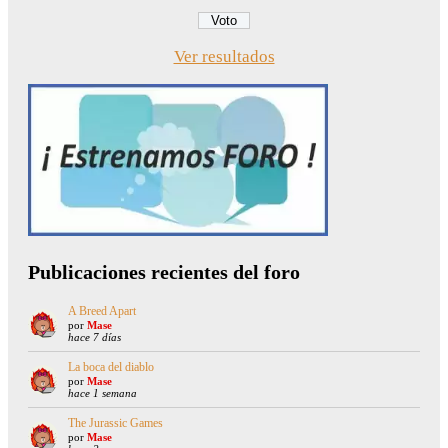
Ver resultados
Publicaciones recientes del foro
A Breed Apart
por
Mase
hace 7 días
La boca del diablo
por
Mase
hace 1 semana
The Jurassic Games
por
Mase