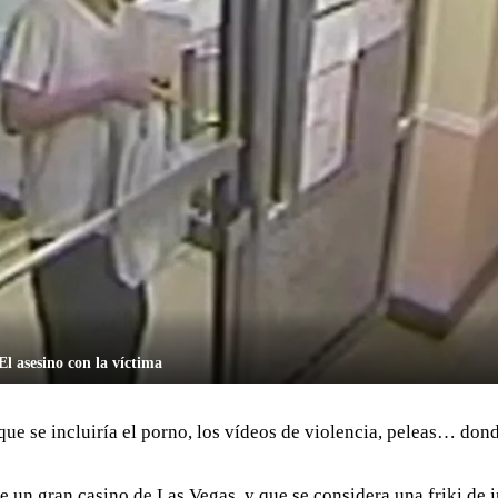
El asesino con la víctima
 que se incluiría el porno, los vídeos de violencia, peleas… don
n gran casino de Las Vegas. y que se considera una friki de in