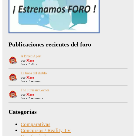
Publicaciones recientes del foro
A Breed Apart
por
Mase
hace 7 días
La boca del diablo
por
Mase
hace 1 semana
The Jurassic Games
por
Mase
hace 2 semanas
Categorías
Comparativas
Concursos / Reality TV