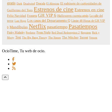
gratis
Dracula
El gabinete de curiosidades de
Dark
Deadwind
El Alienista
Estrenos de cine
Estrenos en cine
Guillermo del Toro
GH VIP 6
Feliz Navidad
Frontera
Halloween cuenta atrás
La calle del
Los casos del Departamento Q
terror
Límite 48 Horas de GH VIP
Last Hope
Netflix
Pasatiempos
pasatiempo
Mandíbulas
6
Pinky Malinky
Prom Night
Predator
Red Dead Redemption 2
Requiem
Rick y
Test
The Witcher
Torrent
Morty
The Big Bang Theory
The Sinner
Venom
OcioTime, Tu web de ocio.