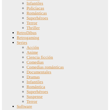
Infantiles
Policíacas
Románticas
Superhéroes
Terror
Thriller
RetroDibus
Retrogaming
Series
Acción
Anime
Ciencia ficción
Comedias
Comedias románticas
Documentales
Dramas
Infantiles
Romántica
Superhéroes
Suspense
Terror
Software