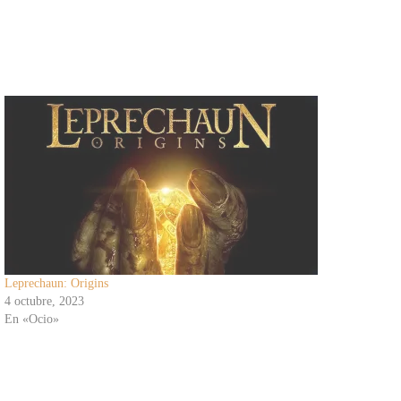
Leprechaun: Origins
4 octubre, 2023
En «Ocio»