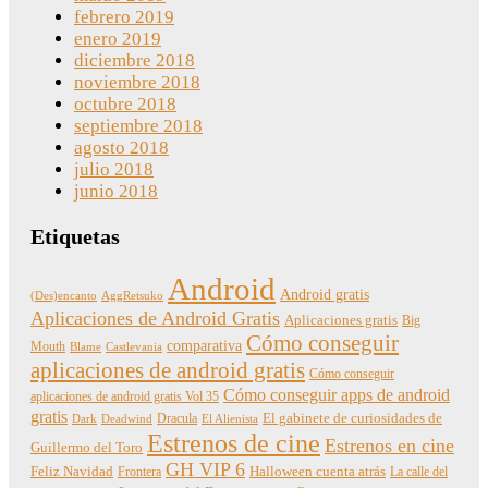
febrero 2019
enero 2019
diciembre 2018
noviembre 2018
octubre 2018
septiembre 2018
agosto 2018
julio 2018
junio 2018
Etiquetas
Android
Android gratis
(Des)encanto
AggRetsuko
Aplicaciones de Android Gratis
Aplicaciones gratis
Big
Cómo conseguir
comparativa
Mouth
Blame
Castlevania
aplicaciones de android gratis
Cómo conseguir
Cómo conseguir apps de android
aplicaciones de android gratis Vol 35
gratis
Dracula
El gabinete de curiosidades de
Dark
Deadwind
El Alienista
Estrenos de cine
Estrenos en cine
Guillermo del Toro
GH VIP 6
Feliz Navidad
Frontera
Halloween cuenta atrás
La calle del