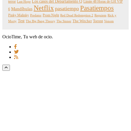
Los casos del Departamento Q
terror
Límite 48 Horas de GH VIP
Last Hope
Netflix
Pasatiempos
pasatiempo
Mandíbulas
6
Pinky Malinky
Prom Night
Predator
Red Dead Redemption 2
Requiem
Rick y
Test
The Witcher
Torrent
Morty
The Big Bang Theory
The Sinner
Venom
OcioTime, Tu web de ocio.