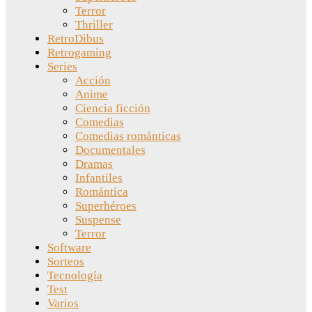
Terror
Thriller
RetroDibus
Retrogaming
Series
Acción
Anime
Ciencia ficción
Comedias
Comedias románticas
Documentales
Dramas
Infantiles
Romántica
Superhéroes
Suspense
Terror
Software
Sorteos
Tecnología
Test
Varios