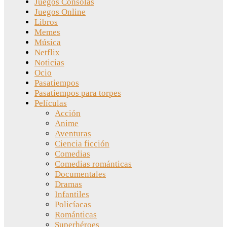
Juegos Consolas
Juegos Online
Libros
Memes
Música
Netflix
Noticias
Ocio
Pasatiempos
Pasatiempos para torpes
Películas
Acción
Anime
Aventuras
Ciencia ficción
Comedias
Comedias románticas
Documentales
Dramas
Infantiles
Policíacas
Románticas
Superhéroes