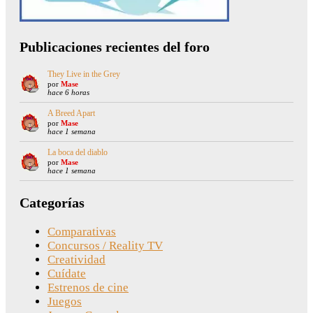
Publicaciones recientes del foro
They Live in the Grey
por
Mase
hace 6 horas
A Breed Apart
por
Mase
hace 1 semana
La boca del diablo
por
Mase
hace 1 semana
Categorías
Comparativas
Concursos / Reality TV
Creatividad
Cuídate
Estrenos de cine
Juegos