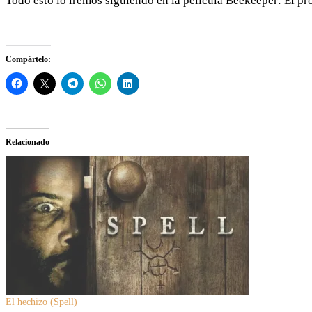
Todo esto lo iremos siguiendo en la película Beekeeper: El pr
Compártelo:
Relacionado
El hechizo (Spell)