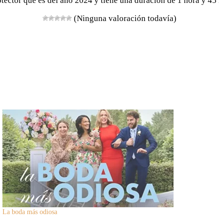
otector que es del año 2024 y tiene una duración de 1 hora y 45
(Ninguna valoración todavía)
La boda más odiosa