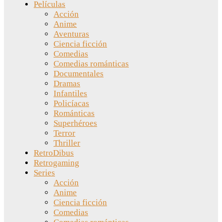
Películas
Acción
Anime
Aventuras
Ciencia ficción
Comedias
Comedias románticas
Documentales
Dramas
Infantiles
Policíacas
Románticas
Superhéroes
Terror
Thriller
RetroDibus
Retrogaming
Series
Acción
Anime
Ciencia ficción
Comedias