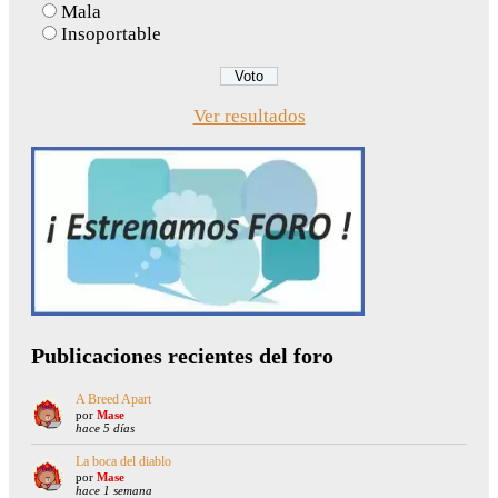
Mala
Insoportable
Ver resultados
Publicaciones recientes del foro
A Breed Apart
por
Mase
hace 5 días
La boca del diablo
por
Mase
hace 1 semana