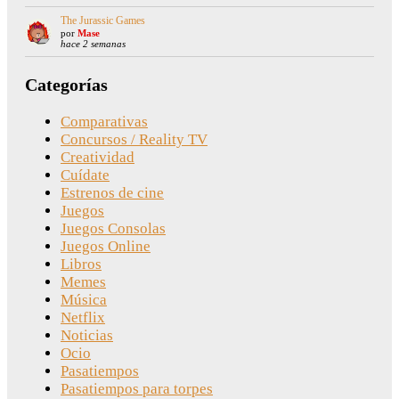
The Jurassic Games
por
Mase
hace 2 semanas
Categorías
Comparativas
Concursos / Reality TV
Creatividad
Cuídate
Estrenos de cine
Juegos
Juegos Consolas
Juegos Online
Libros
Memes
Música
Netflix
Noticias
Ocio
Pasatiempos
Pasatiempos para torpes