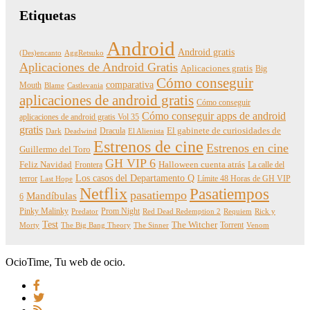
Etiquetas
Android
Android gratis
(Des)encanto
AggRetsuko
Aplicaciones de Android Gratis
Aplicaciones gratis
Big
Cómo conseguir
comparativa
Mouth
Blame
Castlevania
aplicaciones de android gratis
Cómo conseguir
Cómo conseguir apps de android
aplicaciones de android gratis Vol 35
gratis
Dracula
El gabinete de curiosidades de
Dark
Deadwind
El Alienista
Estrenos de cine
Estrenos en cine
Guillermo del Toro
GH VIP 6
Feliz Navidad
Frontera
Halloween cuenta atrás
La calle del
Los casos del Departamento Q
terror
Límite 48 Horas de GH VIP
Last Hope
Netflix
Pasatiempos
pasatiempo
Mandíbulas
6
Pinky Malinky
Prom Night
Predator
Red Dead Redemption 2
Requiem
Rick y
Test
The Witcher
Torrent
Morty
The Big Bang Theory
The Sinner
Venom
OcioTime, Tu web de ocio.