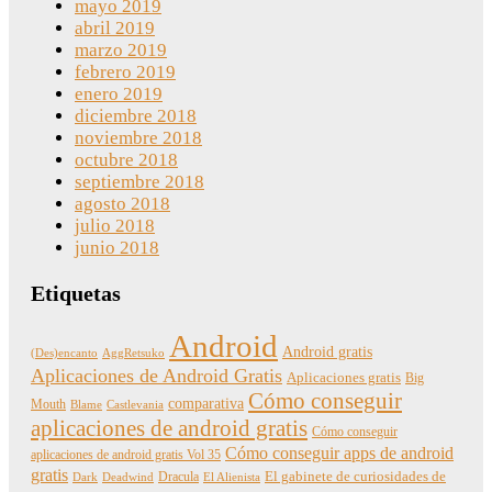
mayo 2019
abril 2019
marzo 2019
febrero 2019
enero 2019
diciembre 2018
noviembre 2018
octubre 2018
septiembre 2018
agosto 2018
julio 2018
junio 2018
Etiquetas
Android
Android gratis
(Des)encanto
AggRetsuko
Aplicaciones de Android Gratis
Aplicaciones gratis
Big
Cómo conseguir
comparativa
Mouth
Blame
Castlevania
aplicaciones de android gratis
Cómo conseguir
Cómo conseguir apps de android
aplicaciones de android gratis Vol 35
gratis
Dracula
El gabinete de curiosidades de
Dark
Deadwind
El Alienista