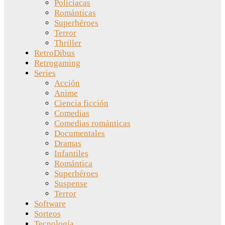
Policíacas
Románticas
Superhéroes
Terror
Thriller
RetroDibus
Retrogaming
Series
Acción
Anime
Ciencia ficción
Comedias
Comedias románticas
Documentales
Dramas
Infantiles
Romántica
Superhéroes
Suspense
Terror
Software
Sorteos
Tecnología