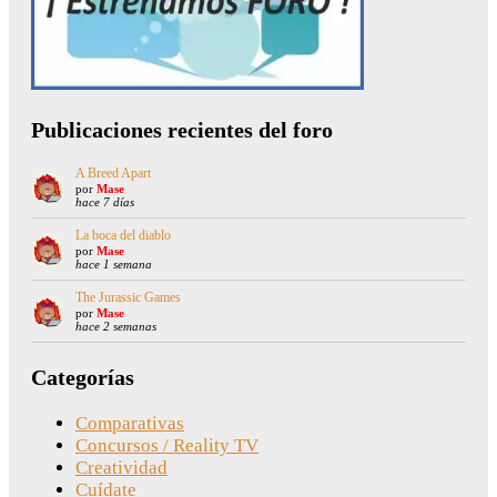
Publicaciones recientes del foro
A Breed Apart
por
Mase
hace 7 días
La boca del diablo
por
Mase
hace 1 semana
The Jurassic Games
por
Mase
hace 2 semanas
Categorías
Comparativas
Concursos / Reality TV
Creatividad
Cuídate