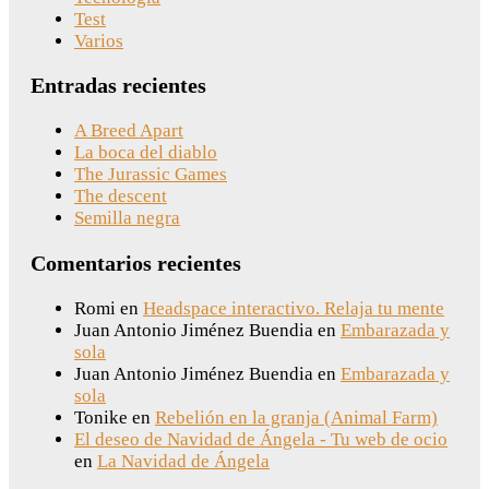
Test
Varios
Entradas recientes
A Breed Apart
La boca del diablo
The Jurassic Games
The descent
Semilla negra
Comentarios recientes
Romi
en
Headspace interactivo. Relaja tu mente
Juan Antonio Jiménez Buendia
en
Embarazada y
sola
Juan Antonio Jiménez Buendia
en
Embarazada y
sola
Tonike
en
Rebelión en la granja (Animal Farm)
El deseo de Navidad de Ángela - Tu web de ocio
en
La Navidad de Ángela