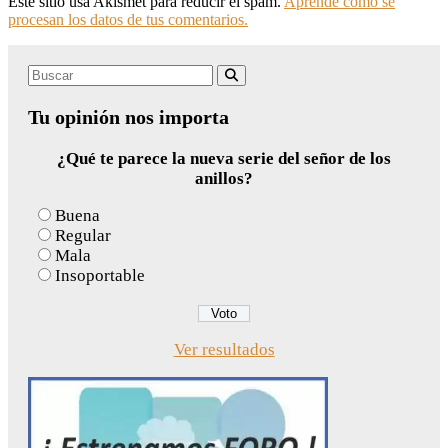
Este sitio usa Akismet para reducir el spam.
Aprende cómo se
procesan los datos de tus comentarios.
Search
Buscar
for:
Tu opinión nos importa
¿Qué te parece la nueva serie del señor de los
anillos?
Buena
Regular
Mala
Insoportable
Ver resultados