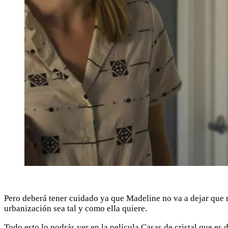
Pero deberá tener cuidado ya que Madeline no va a dejar que n
urbanización sea tal y como ella quiere.
Todo esto lo podrás ver en la película Casas de cristal que es