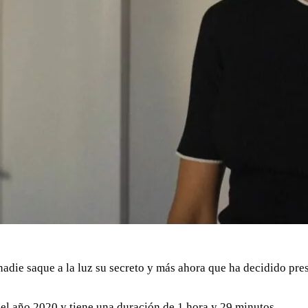
adie saque a la luz su secreto y más ahora que ha decidido pres
 del año 2020 y tiene una duración de 1 hora y 29 minutos.