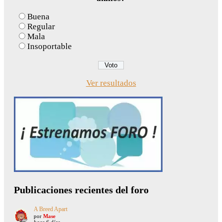
Buena
Regular
Mala
Insoportable
Ver resultados
Publicaciones recientes del foro
A Breed Apart
por
Mase
hace 6 días