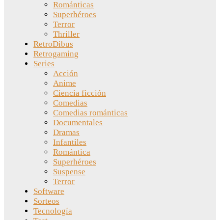
Románticas
Superhéroes
Terror
Thriller
RetroDibus
Retrogaming
Series
Acción
Anime
Ciencia ficción
Comedias
Comedias románticas
Documentales
Dramas
Infantiles
Romántica
Superhéroes
Suspense
Terror
Software
Sorteos
Tecnología