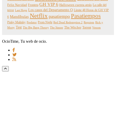
GH VIP 6
Feliz Navidad
Frontera
Halloween cuenta atrás
La calle del
Los casos del Departamento Q
terror
Límite 48 Horas de GH VIP
Last Hope
Netflix
Pasatiempos
pasatiempo
Mandíbulas
6
Pinky Malinky
Prom Night
Predator
Red Dead Redemption 2
Requiem
Rick y
Test
The Witcher
Torrent
Morty
The Big Bang Theory
The Sinner
Venom
OcioTime, Tu web de ocio.