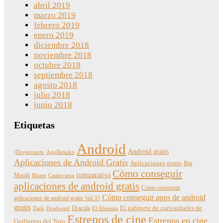
abril 2019
marzo 2019
febrero 2019
enero 2019
diciembre 2018
noviembre 2018
octubre 2018
septiembre 2018
agosto 2018
julio 2018
junio 2018
Etiquetas
Android
Android gratis
(Des)encanto
AggRetsuko
Aplicaciones de Android Gratis
Aplicaciones gratis
Big
Cómo conseguir
comparativa
Mouth
Blame
Castlevania
aplicaciones de android gratis
Cómo conseguir
Cómo conseguir apps de android
aplicaciones de android gratis Vol 35
gratis
Dracula
El gabinete de curiosidades de
Dark
Deadwind
El Alienista
Estrenos de cine
Estrenos en cine
Guillermo del Toro