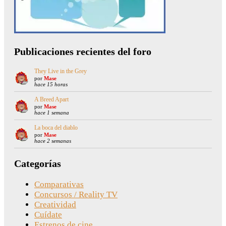
Publicaciones recientes del foro
They Live in the Grey
por
Mase
hace 15 horas
A Breed Apart
por
Mase
hace 1 semana
La boca del diablo
por
Mase
hace 2 semanas
Categorías
Comparativas
Concursos / Reality TV
Creatividad
Cuídate
Estrenos de cine