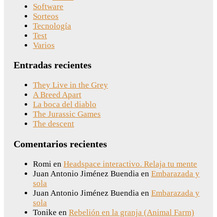
Software
Sorteos
Tecnología
Test
Varios
Entradas recientes
They Live in the Grey
A Breed Apart
La boca del diablo
The Jurassic Games
The descent
Comentarios recientes
Romi
en
Headspace interactivo. Relaja tu mente
Juan Antonio Jiménez Buendia
en
Embarazada y
sola
Juan Antonio Jiménez Buendia
en
Embarazada y
sola
Tonike
en
Rebelión en la granja (Animal Farm)