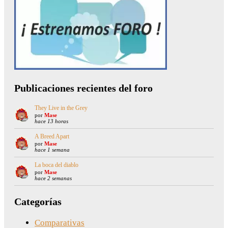
Publicaciones recientes del foro
They Live in the Grey
por
Mase
hace 13 horas
A Breed Apart
por
Mase
hace 1 semana
La boca del diablo
por
Mase
hace 2 semanas
Categorías
Comparativas