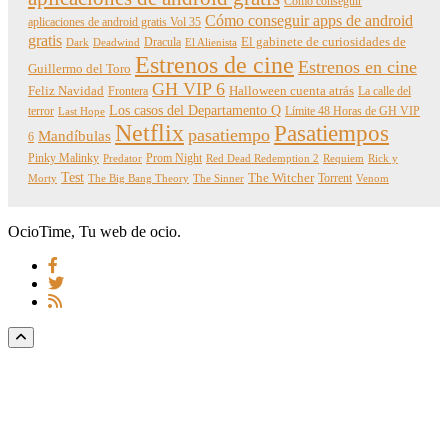
Cómo conseguir
Cómo conseguir apps de android
aplicaciones de android gratis Vol 35
gratis
Dracula
El gabinete de curiosidades de
Dark
Deadwind
El Alienista
Estrenos de cine
Estrenos en cine
Guillermo del Toro
GH VIP 6
Feliz Navidad
Frontera
Halloween cuenta atrás
La calle del
Los casos del Departamento Q
terror
Límite 48 Horas de GH VIP
Last Hope
Netflix
Pasatiempos
pasatiempo
Mandíbulas
6
Pinky Malinky
Prom Night
Predator
Red Dead Redemption 2
Requiem
Rick y
Test
The Witcher
Torrent
Morty
The Big Bang Theory
The Sinner
Venom
OcioTime, Tu web de ocio.