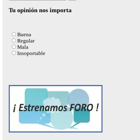
for:
Tu opinión nos importa
Buena
Regular
Mala
Insoportable