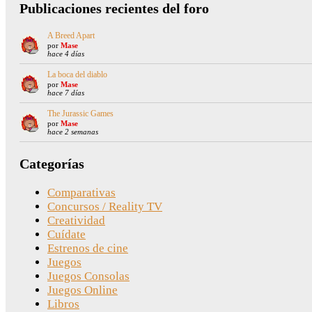
Publicaciones recientes del foro
A Breed Apart
por
Mase
hace 4 días
La boca del diablo
por
Mase
hace 7 días
The Jurassic Games
por
Mase
hace 2 semanas
Categorías
Comparativas
Concursos / Reality TV
Creatividad
Cuídate
Estrenos de cine
Juegos
Juegos Consolas
Juegos Online
Libros