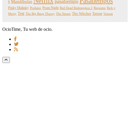
Netflix
Pasatiempos
pasatiempo
Mandíbulas
6
Pinky Malinky
Prom Night
Predator
Red Dead Redemption 2
Requiem
Rick y
Test
The Witcher
Torrent
Morty
The Big Bang Theory
The Sinner
Venom
OcioTime, Tu web de ocio.