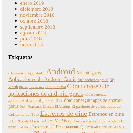
enero 2019
diciembre 2018
noviembre 2018
octubre 2018
septiembre 2018
agosto 2018
julio 2018
junio 2018
Etiquetas
Android
Android gratis
(Des)encanto
AggRetsuko
Aplicaciones de Android Gratis
Aplicaciones gratis
Big
Cómo conseguir
comparativa
Mouth
Blame
Castlevania
aplicaciones de android gratis
Cómo conseguir
Cómo conseguir apps de android
aplicaciones de android gratis Vol 35
gratis
Dracula
El gabinete de curiosidades de
Dark
Deadwind
El Alienista
Estrenos de cine
Estrenos en cine
Guillermo del Toro
GH VIP 6
Feliz Navidad
Frontera
Halloween cuenta atrás
La calle del
Los casos del Departamento Q
terror
Límite 48 Horas de GH VIP
Last Hope