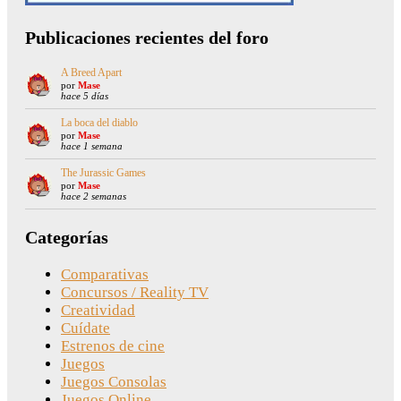
Publicaciones recientes del foro
A Breed Apart
por
Mase
hace 5 días
La boca del diablo
por
Mase
hace 1 semana
The Jurassic Games
por
Mase
hace 2 semanas
Categorías
Comparativas
Concursos / Reality TV
Creatividad
Cuídate
Estrenos de cine
Juegos
Juegos Consolas
Juegos Online