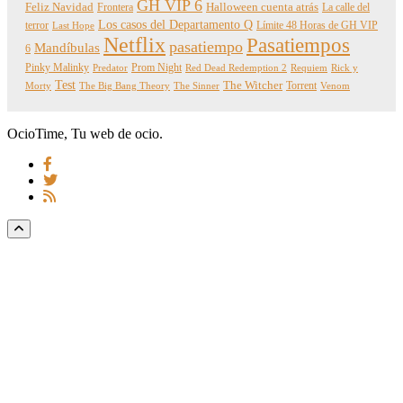
GH VIP 6
Feliz Navidad
Frontera
Halloween cuenta atrás
La calle del
Los casos del Departamento Q
terror
Límite 48 Horas de GH VIP
Last Hope
Netflix
Pasatiempos
pasatiempo
Mandíbulas
6
Pinky Malinky
Prom Night
Predator
Red Dead Redemption 2
Requiem
Rick y
Test
The Witcher
Torrent
Morty
The Big Bang Theory
The Sinner
Venom
OcioTime, Tu web de ocio.