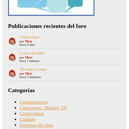
Publicaciones recientes del foro
A Breed Apart
por
Mase
hace 6 días
La boca del diablo
por
Mase
hace 1 semana
The Jurassic Games
por
Mase
hace 2 semanas
Categorías
Comparativas
Concursos / Reality TV
Creatividad
Cuídate
Estrenos de cine