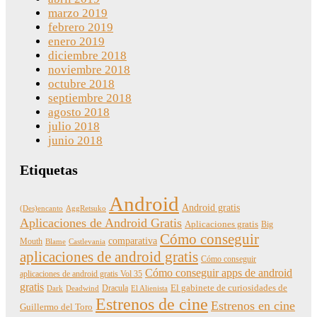
marzo 2019
febrero 2019
enero 2019
diciembre 2018
noviembre 2018
octubre 2018
septiembre 2018
agosto 2018
julio 2018
junio 2018
Etiquetas
Android
Android gratis
(Des)encanto
AggRetsuko
Aplicaciones de Android Gratis
Aplicaciones gratis
Big
Cómo conseguir
comparativa
Mouth
Blame
Castlevania
aplicaciones de android gratis
Cómo conseguir
Cómo conseguir apps de android
aplicaciones de android gratis Vol 35
gratis
Dracula
El gabinete de curiosidades de
Dark
Deadwind
El Alienista
Estrenos de cine
Estrenos en cine
Guillermo del Toro