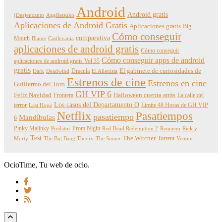
Android
Android gratis
(Des)encanto
AggRetsuko
Aplicaciones de Android Gratis
Aplicaciones gratis
Big
Cómo conseguir
comparativa
Mouth
Blame
Castlevania
aplicaciones de android gratis
Cómo conseguir
Cómo conseguir apps de android
aplicaciones de android gratis Vol 35
gratis
Dracula
El gabinete de curiosidades de
Dark
Deadwind
El Alienista
Estrenos de cine
Estrenos en cine
Guillermo del Toro
GH VIP 6
Feliz Navidad
Frontera
Halloween cuenta atrás
La calle del
Los casos del Departamento Q
terror
Límite 48 Horas de GH VIP
Last Hope
Netflix
Pasatiempos
pasatiempo
Mandíbulas
6
Pinky Malinky
Prom Night
Predator
Red Dead Redemption 2
Requiem
Rick y
Test
The Witcher
Torrent
Morty
The Big Bang Theory
The Sinner
Venom
OcioTime, Tu web de ocio.