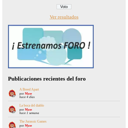
Ver resultados
Publicaciones recientes del foro
A Breed Apart
por
Mase
hace 4 días
La boca del diablo
por
Mase
hace 1 semana
The Jurassic Games
por
Mase