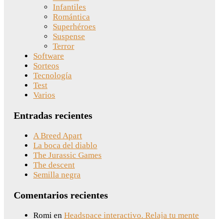
Infantiles
Romántica
Superhéroes
Suspense
Terror
Software
Sorteos
Tecnología
Test
Varios
Entradas recientes
A Breed Apart
La boca del diablo
The Jurassic Games
The descent
Semilla negra
Comentarios recientes
Romi
en
Headspace interactivo. Relaja tu mente