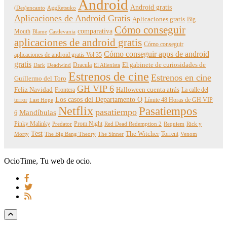
Android
Android gratis
(Des)encanto
AggRetsuko
Aplicaciones de Android Gratis
Aplicaciones gratis
Big
Cómo conseguir
comparativa
Mouth
Blame
Castlevania
aplicaciones de android gratis
Cómo conseguir
Cómo conseguir apps de android
aplicaciones de android gratis Vol 35
gratis
Dracula
El gabinete de curiosidades de
Dark
Deadwind
El Alienista
Estrenos de cine
Estrenos en cine
Guillermo del Toro
GH VIP 6
Feliz Navidad
Frontera
Halloween cuenta atrás
La calle del
Los casos del Departamento Q
terror
Límite 48 Horas de GH VIP
Last Hope
Netflix
Pasatiempos
pasatiempo
Mandíbulas
6
Pinky Malinky
Prom Night
Predator
Red Dead Redemption 2
Requiem
Rick y
Test
The Witcher
Torrent
Morty
The Big Bang Theory
The Sinner
Venom
OcioTime, Tu web de ocio.