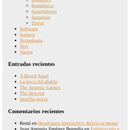
Romántica
Superhéroes
Suspense
Terror
Software
Sorteos
Tecnología
Test
Varios
Entradas recientes
A Breed Apart
La boca del diablo
The Jurassic Games
The descent
Semilla negra
Comentarios recientes
Romi
en
Headspace interactivo. Relaja tu mente
Juan Antonio Jiménez Buendia
en
Embarazada y