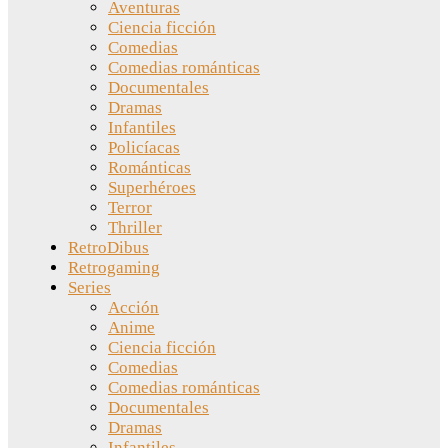
Aventuras
Ciencia ficción
Comedias
Comedias románticas
Documentales
Dramas
Infantiles
Policíacas
Románticas
Superhéroes
Terror
Thriller
RetroDibus
Retrogaming
Series
Acción
Anime
Ciencia ficción
Comedias
Comedias románticas
Documentales
Dramas
Infantiles