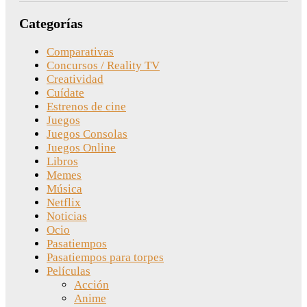
Categorías
Comparativas
Concursos / Reality TV
Creatividad
Cuídate
Estrenos de cine
Juegos
Juegos Consolas
Juegos Online
Libros
Memes
Música
Netflix
Noticias
Ocio
Pasatiempos
Pasatiempos para torpes
Películas
Acción
Anime