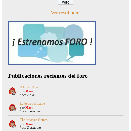
Ver resultados
Publicaciones recientes del foro
A Breed Apart
por
Mase
hace 7 días
La boca del diablo
por
Mase
hace 1 semana
The Jurassic Games
por
Mase
hace 2 semanas