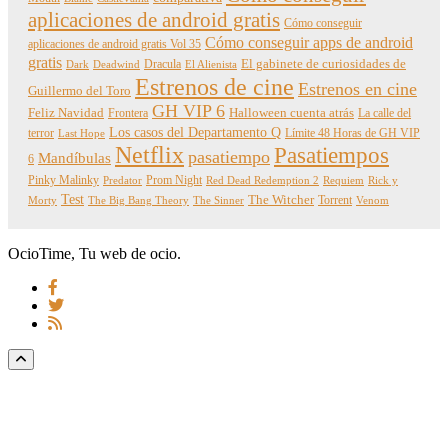
aplicaciones de android gratis
Cómo conseguir
Cómo conseguir apps de android
aplicaciones de android gratis Vol 35
gratis
Dracula
El gabinete de curiosidades de
Dark
Deadwind
El Alienista
Estrenos de cine
Estrenos en cine
Guillermo del Toro
GH VIP 6
Feliz Navidad
Frontera
Halloween cuenta atrás
La calle del
Los casos del Departamento Q
terror
Límite 48 Horas de GH VIP
Last Hope
Netflix
Pasatiempos
pasatiempo
Mandíbulas
6
Pinky Malinky
Prom Night
Predator
Red Dead Redemption 2
Requiem
Rick y
Test
The Witcher
Torrent
Morty
The Big Bang Theory
The Sinner
Venom
OcioTime, Tu web de ocio.