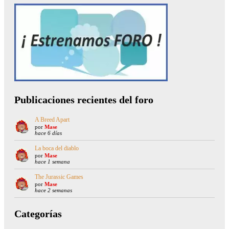
Publicaciones recientes del foro
A Breed Apart
por
Mase
hace 6 días
La boca del diablo
por
Mase
hace 1 semana
The Jurassic Games
por
Mase
hace 2 semanas
Categorías