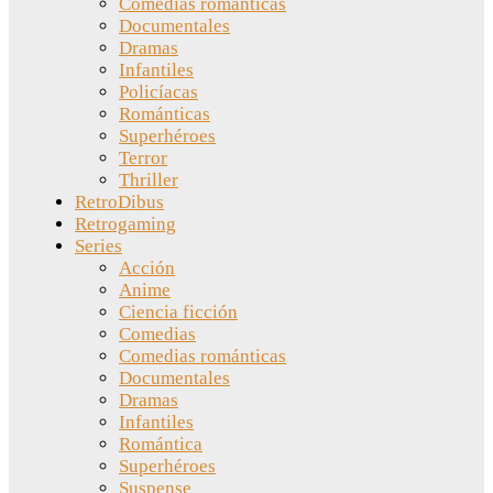
Comedias románticas
Documentales
Dramas
Infantiles
Policíacas
Románticas
Superhéroes
Terror
Thriller
RetroDibus
Retrogaming
Series
Acción
Anime
Ciencia ficción
Comedias
Comedias románticas
Documentales
Dramas
Infantiles
Romántica
Superhéroes
Suspense