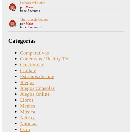
La boca del diablo
por
Mase
hace 1 semana
The Jurassic Games
por
Mase
hace 2 semanas
Categorías
Comparativas
Concursos / Reality TV
Creatividad
Cuídate
Estrenos de cine
Juegos
Juegos Consolas
Juegos Online
Libros
Memes
Música
Netflix
Noticias
Ocio