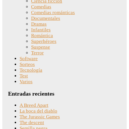
Ciencia ficción
Comedias
Comedias románticas
Documentales
Dramas
Infantiles
Romántica
Superhéroes
Suspense
Terror
Software
Sorteos
Tecnología
Test
Varios
Entradas recientes
A Breed Apart
La boca del diablo
The Jurassic Games
The descent
Semilla negra