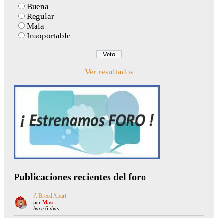
Buena
Regular
Mala
Insoportable
Ver resultados
Publicaciones recientes del foro
A Breed Apart
por
Mase
hace 6 días