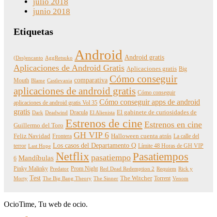
julio 2018
junio 2018
Etiquetas
Android
Android gratis
(Des)encanto
AggRetsuko
Aplicaciones de Android Gratis
Aplicaciones gratis
Big
Cómo conseguir
comparativa
Mouth
Blame
Castlevania
aplicaciones de android gratis
Cómo conseguir
Cómo conseguir apps de android
aplicaciones de android gratis Vol 35
gratis
Dracula
El gabinete de curiosidades de
Dark
Deadwind
El Alienista
Estrenos de cine
Estrenos en cine
Guillermo del Toro
GH VIP 6
Feliz Navidad
Frontera
Halloween cuenta atrás
La calle del
Los casos del Departamento Q
terror
Límite 48 Horas de GH VIP
Last Hope
Netflix
Pasatiempos
pasatiempo
Mandíbulas
6
Pinky Malinky
Prom Night
Predator
Red Dead Redemption 2
Requiem
Rick y
Test
The Witcher
Torrent
Morty
The Big Bang Theory
The Sinner
Venom
OcioTime, Tu web de ocio.