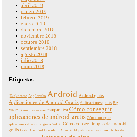
abril 2019
marzo 2019
febrero 2019
enero 2019
diciembre 2018
noviembre 2018
octubre 2018
septiembre 2018
agosto 2018
julio 2018
junio 2018
Etiquetas
Android
Android gratis
(Des)encanto
AggRetsuko
Aplicaciones de Android Gratis
Aplicaciones gratis
Big
Cómo conseguir
comparativa
Mouth
Blame
Castlevania
aplicaciones de android gratis
Cómo conseguir
Cómo conseguir apps de android
aplicaciones de android gratis Vol 35
gratis
Dracula
El gabinete de curiosidades de
Dark
Deadwind
El Alienista