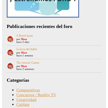
Publicaciones recientes del foro
A Breed Apart
por
Mase
hace 5 días
La boca del diablo
por
Mase
hace 1 semana
The Jurassic Games
por
Mase
hace 2 semanas
Categorías
Comparativas
Concursos / Reality TV
Creatividad
Cuídate