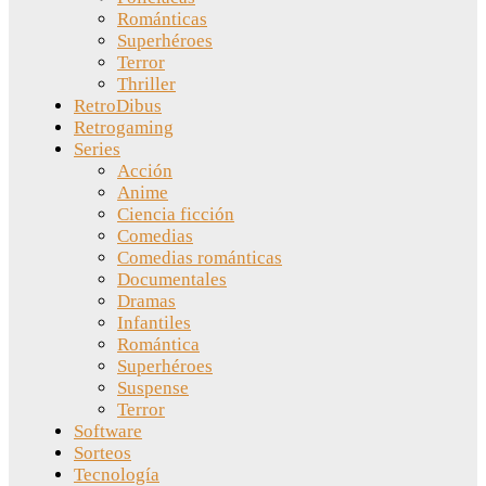
Románticas
Superhéroes
Terror
Thriller
RetroDibus
Retrogaming
Series
Acción
Anime
Ciencia ficción
Comedias
Comedias románticas
Documentales
Dramas
Infantiles
Romántica
Superhéroes
Suspense
Terror
Software
Sorteos
Tecnología