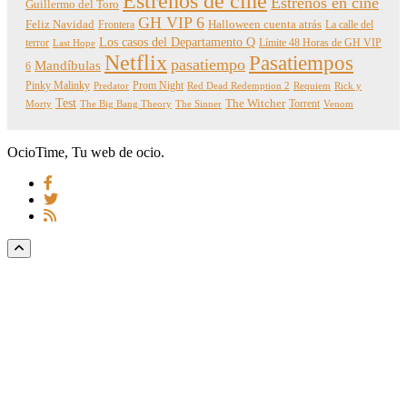
Estrenos de cine
Estrenos en cine
Guillermo del Toro
GH VIP 6
Feliz Navidad
Frontera
Halloween cuenta atrás
La calle del
Los casos del Departamento Q
terror
Límite 48 Horas de GH VIP
Last Hope
Netflix
Pasatiempos
pasatiempo
Mandíbulas
6
Pinky Malinky
Prom Night
Predator
Red Dead Redemption 2
Requiem
Rick y
Test
The Witcher
Torrent
Morty
The Big Bang Theory
The Sinner
Venom
OcioTime, Tu web de ocio.