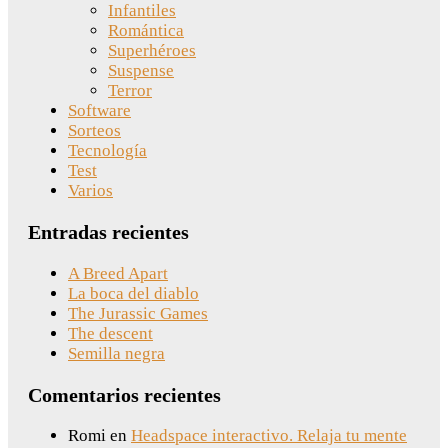
Infantiles
Romántica
Superhéroes
Suspense
Terror
Software
Sorteos
Tecnología
Test
Varios
Entradas recientes
A Breed Apart
La boca del diablo
The Jurassic Games
The descent
Semilla negra
Comentarios recientes
Romi
en
Headspace interactivo. Relaja tu mente