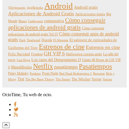
Android
Android gratis
(Des)encanto
AggRetsuko
Aplicaciones de Android Gratis
Aplicaciones gratis
Big
Cómo conseguir
comparativa
Mouth
Blame
Castlevania
aplicaciones de android gratis
Cómo conseguir
Cómo conseguir apps de android
aplicaciones de android gratis Vol 35
gratis
Dracula
El gabinete de curiosidades de
Dark
Deadwind
El Alienista
Estrenos de cine
Estrenos en cine
Guillermo del Toro
GH VIP 6
Feliz Navidad
Frontera
Halloween cuenta atrás
La calle del
Los casos del Departamento Q
terror
Límite 48 Horas de GH VIP
Last Hope
Netflix
Pasatiempos
pasatiempo
Mandíbulas
6
Pinky Malinky
Prom Night
Predator
Red Dead Redemption 2
Requiem
Rick y
Test
The Witcher
Torrent
Morty
The Big Bang Theory
The Sinner
Venom
OcioTime, Tu web de ocio.