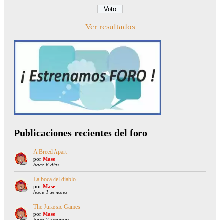
Ver resultados
Publicaciones recientes del foro
A Breed Apart
por
Mase
hace 6 días
La boca del diablo
por
Mase
hace 1 semana
The Jurassic Games
por
Mase
hace 2 semanas