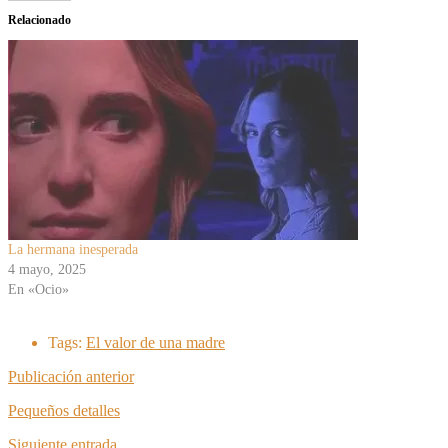
Relacionado
La hermana inesperada
4 mayo, 2025
En «Ocio»
Tags:
El valor de una madre
Publicación anterior
Pequeños detalles
Siguiente entrada