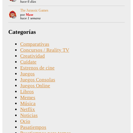
hace 6 días
The Jurassic Games
por
Mase
hace 1 semana
Categorías
Comparativas
Concursos / Reality TV
Creatividad
Cuídate
Estrenos de cine
Juegos
Juegos Consolas
Juegos Online
Libros
Memes
Música
Netflix
Noticias
Ocio
Pasatiempos