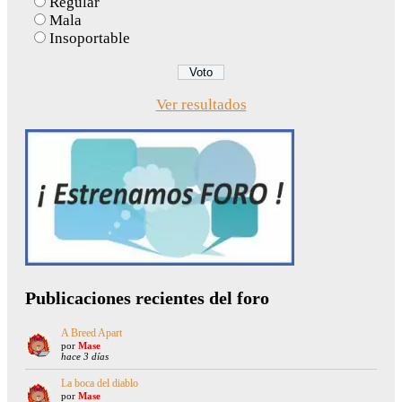
Regular
Mala
Insoportable
Ver resultados
Publicaciones recientes del foro
A Breed Apart
por
Mase
hace 3 días
La boca del diablo
por
Mase