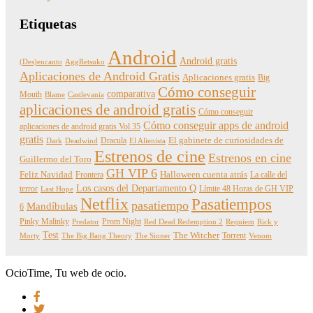
Etiquetas
Android
Android gratis
(Des)encanto
AggRetsuko
Aplicaciones de Android Gratis
Aplicaciones gratis
Big
Cómo conseguir
comparativa
Mouth
Blame
Castlevania
aplicaciones de android gratis
Cómo conseguir
Cómo conseguir apps de android
aplicaciones de android gratis Vol 35
gratis
Dracula
El gabinete de curiosidades de
Dark
Deadwind
El Alienista
Estrenos de cine
Estrenos en cine
Guillermo del Toro
GH VIP 6
Feliz Navidad
Frontera
Halloween cuenta atrás
La calle del
Los casos del Departamento Q
terror
Límite 48 Horas de GH VIP
Last Hope
Netflix
Pasatiempos
pasatiempo
Mandíbulas
6
Pinky Malinky
Prom Night
Predator
Red Dead Redemption 2
Requiem
Rick y
Test
The Witcher
Torrent
Morty
The Big Bang Theory
The Sinner
Venom
OcioTime, Tu web de ocio.