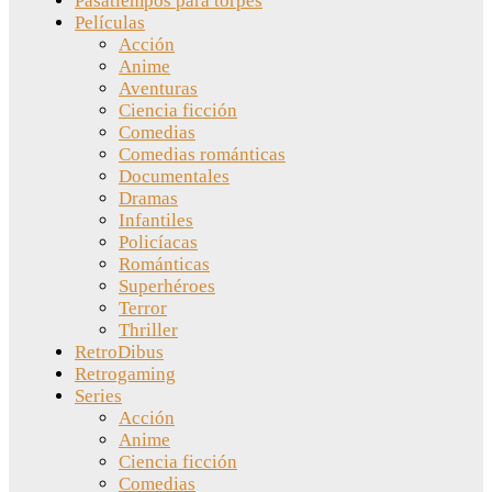
Pasatiempos para torpes
Películas
Acción
Anime
Aventuras
Ciencia ficción
Comedias
Comedias románticas
Documentales
Dramas
Infantiles
Policíacas
Románticas
Superhéroes
Terror
Thriller
RetroDibus
Retrogaming
Series
Acción
Anime
Ciencia ficción
Comedias