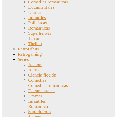
Comedias románticas
Documentales
Dramas
Infantiles
Policíacas
Románticas
Superhéroes
Terror
Thriller
RetroDibus
Retrogaming
Series
Acción
Anime
Ciencia ficción
Comedias
Comedias románticas
Documentales
Dramas
Infantiles
Romántica
Superhéroes
Suspense