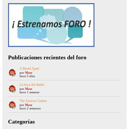
Publicaciones recientes del foro
A Breed Apart
por
Mase
hace 5 días
La boca del diablo
por
Mase
hace 1 semana
The Jurassic Games
por
Mase
hace 2 semanas
Categorías