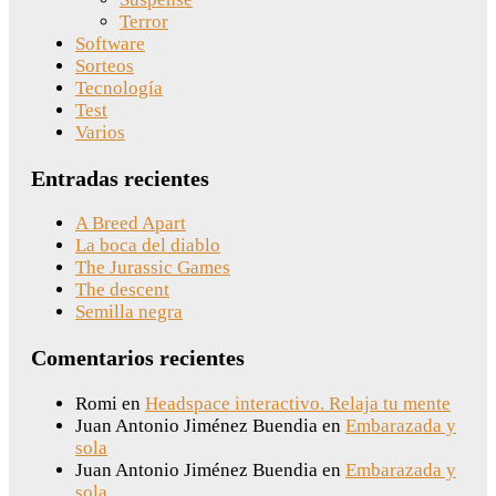
Terror
Software
Sorteos
Tecnología
Test
Varios
Entradas recientes
A Breed Apart
La boca del diablo
The Jurassic Games
The descent
Semilla negra
Comentarios recientes
Romi
en
Headspace interactivo. Relaja tu mente
Juan Antonio Jiménez Buendia
en
Embarazada y
sola
Juan Antonio Jiménez Buendia
en
Embarazada y
sola