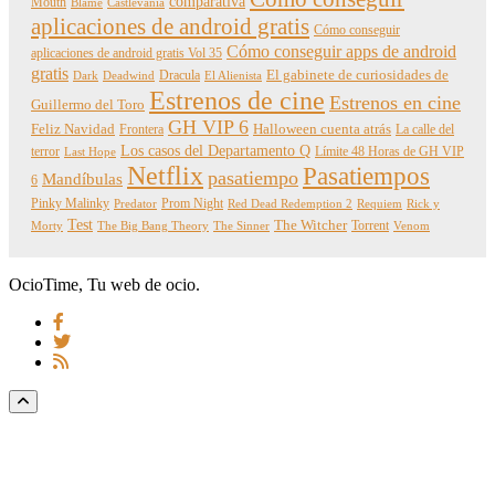
comparativa
Mouth
Blame
Castlevania
aplicaciones de android gratis
Cómo conseguir
Cómo conseguir apps de android
aplicaciones de android gratis Vol 35
gratis
Dracula
El gabinete de curiosidades de
Dark
Deadwind
El Alienista
Estrenos de cine
Estrenos en cine
Guillermo del Toro
GH VIP 6
Feliz Navidad
Frontera
Halloween cuenta atrás
La calle del
Los casos del Departamento Q
terror
Límite 48 Horas de GH VIP
Last Hope
Netflix
Pasatiempos
pasatiempo
Mandíbulas
6
Pinky Malinky
Prom Night
Predator
Red Dead Redemption 2
Requiem
Rick y
Test
The Witcher
Torrent
Morty
The Big Bang Theory
The Sinner
Venom
OcioTime, Tu web de ocio.