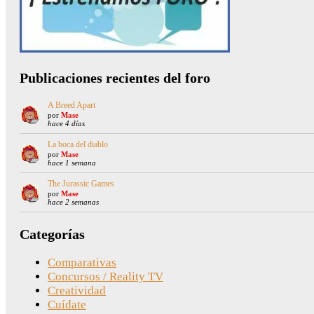
Publicaciones recientes del foro
A Breed Apart
por
Mase
hace 4 días
La boca del diablo
por
Mase
hace 1 semana
The Jurassic Games
por
Mase
hace 2 semanas
Categorías
Comparativas
Concursos / Reality TV
Creatividad
Cuídate