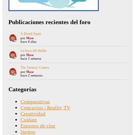
Publicaciones recientes del foro
A Breed Apart
por
Mase
hace 6 días
La boca del diablo
por
Mase
hace 1 semana
The Jurassic Games
por
Mase
hace 2 semanas
Categorías
Comparativas
Concursos / Reality TV
Creatividad
Cuídate
Estrenos de cine
Juegos