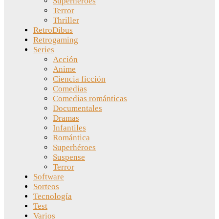
Superhéroes
Terror
Thriller
RetroDibus
Retrogaming
Series
Acción
Anime
Ciencia ficción
Comedias
Comedias románticas
Documentales
Dramas
Infantiles
Romántica
Superhéroes
Suspense
Terror
Software
Sorteos
Tecnología
Test
Varios