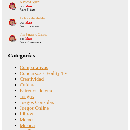
A Breed Apart
por
Mase
hace 5 días
La boca del diablo
por
Mase
hace 1 semana
The Jurassic Games
por
Mase
hace 2 semanas
Categorías
Comparativas
Concursos / Reality TV
Creatividad
Cuídate
Estrenos de cine
Juegos
Juegos Consolas
Juegos Online
Libros
Memes
Música