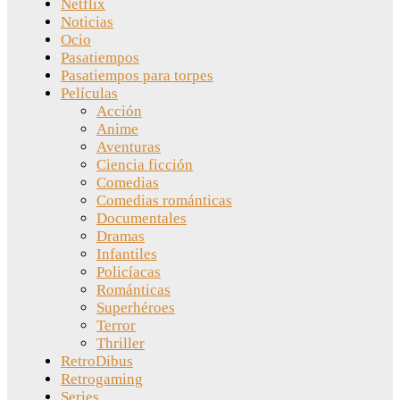
Netflix
Noticias
Ocio
Pasatiempos
Pasatiempos para torpes
Películas
Acción
Anime
Aventuras
Ciencia ficción
Comedias
Comedias románticas
Documentales
Dramas
Infantiles
Policíacas
Románticas
Superhéroes
Terror
Thriller
RetroDibus
Retrogaming
Series