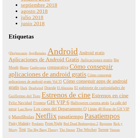
septiembre 2018
agosto 2018
julio 2018
junio 2018
Etiquetas
Android
Android gratis
(Des)encanto
AggRetsuko
Aplicaciones de Android Gratis
Aplicaciones gratis
Big
Cómo conseguir
comparativa
Mouth
Blame
Castlevania
aplicaciones de android gratis
Cómo conseguir
Cómo conseguir apps de android
aplicaciones de android gratis Vol 35
gratis
Dracula
El gabinete de curiosidades de
Dark
Deadwind
El Alienista
Estrenos de cine
Estrenos en cine
Guillermo del Toro
GH VIP 6
Feliz Navidad
Frontera
Halloween cuenta atrás
La calle del
Los casos del Departamento Q
terror
Límite 48 Horas de GH VIP
Last Hope
Netflix
Pasatiempos
pasatiempo
Mandíbulas
6
Pinky Malinky
Prom Night
Predator
Red Dead Redemption 2
Requiem
Rick y
Test
The Witcher
Torrent
Morty
The Big Bang Theory
The Sinner
Venom