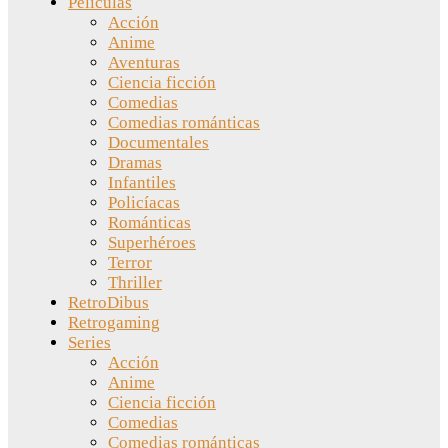
Películas
Acción
Anime
Aventuras
Ciencia ficción
Comedias
Comedias románticas
Documentales
Dramas
Infantiles
Policíacas
Románticas
Superhéroes
Terror
Thriller
RetroDibus
Retrogaming
Series
Acción
Anime
Ciencia ficción
Comedias
Comedias románticas