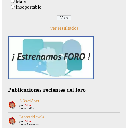
Mala
Insoportable
Ver resultados
Publicaciones recientes del foro
A Breed Apart
por
Mase
hace 6 días
La boca del diablo
por
Mase
hace 1 semana