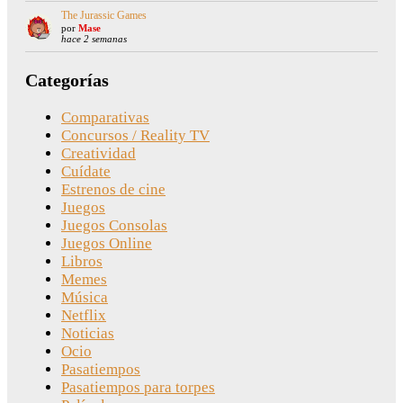
The Jurassic Games
por
Mase
hace 2 semanas
Categorías
Comparativas
Concursos / Reality TV
Creatividad
Cuídate
Estrenos de cine
Juegos
Juegos Consolas
Juegos Online
Libros
Memes
Música
Netflix
Noticias
Ocio
Pasatiempos
Pasatiempos para torpes