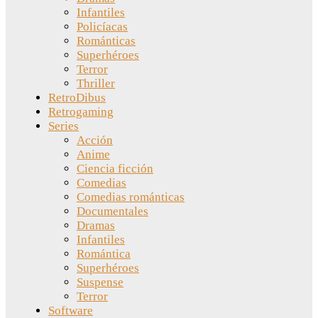
Infantiles
Policíacas
Románticas
Superhéroes
Terror
Thriller
RetroDibus
Retrogaming
Series
Acción
Anime
Ciencia ficción
Comedias
Comedias románticas
Documentales
Dramas
Infantiles
Romántica
Superhéroes
Suspense
Terror
Software