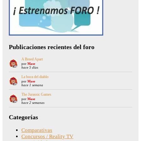
Publicaciones recientes del foro
A Breed Apart
por
Mase
hace 5 días
La boca del diablo
por
Mase
hace 1 semana
The Jurassic Games
por
Mase
hace 2 semanas
Categorías
Comparativas
Concursos / Reality TV