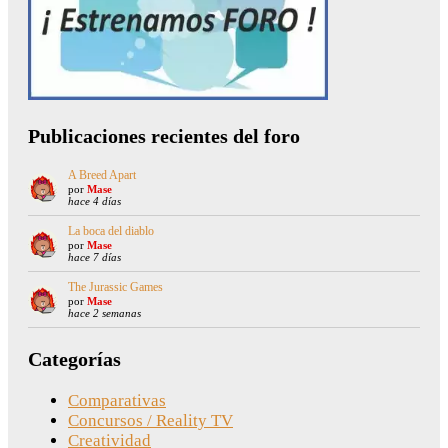
Publicaciones recientes del foro
A Breed Apart
por
Mase
hace 4 días
La boca del diablo
por
Mase
hace 7 días
The Jurassic Games
por
Mase
hace 2 semanas
Categorías
Comparativas
Concursos / Reality TV
Creatividad