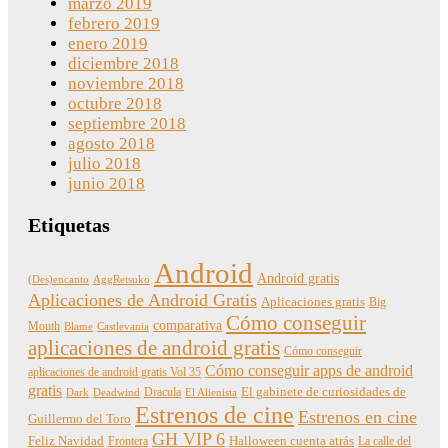
marzo 2019
febrero 2019
enero 2019
diciembre 2018
noviembre 2018
octubre 2018
septiembre 2018
agosto 2018
julio 2018
junio 2018
Etiquetas
Android
Android gratis
(Des)encanto
AggRetsuko
Aplicaciones de Android Gratis
Aplicaciones gratis
Big
Cómo conseguir
comparativa
Mouth
Blame
Castlevania
aplicaciones de android gratis
Cómo conseguir
Cómo conseguir apps de android
aplicaciones de android gratis Vol 35
gratis
Dracula
El gabinete de curiosidades de
Dark
Deadwind
El Alienista
Estrenos de cine
Estrenos en cine
Guillermo del Toro
GH VIP 6
Feliz Navidad
Frontera
Halloween cuenta atrás
La calle del