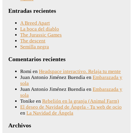
Entradas recientes
A Breed Apart
La boca del diablo
The Jurassic Games
The descent
Semilla negra
Comentarios recientes
Romi
en
Headspace interactivo. Relaja tu mente
Juan Antonio Jiménez Buendia
en
Embarazada y
sola
Juan Antonio Jiménez Buendia
en
Embarazada y
sola
Tonike
en
Rebelión en la granja (Animal Farm)
El deseo de Navidad de Ángela - Tu web de ocio
en
La Navidad de Ángela
Archivos