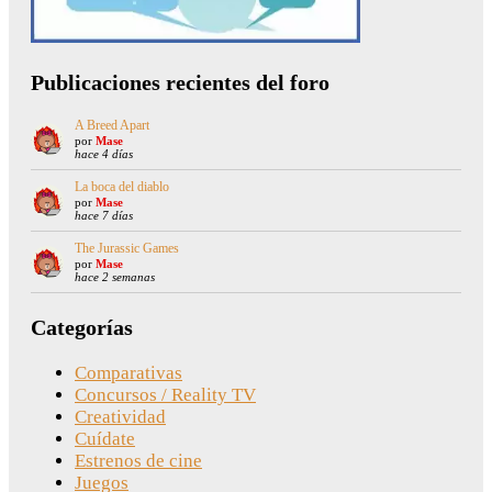
Publicaciones recientes del foro
A Breed Apart
por
Mase
hace 4 días
La boca del diablo
por
Mase
hace 7 días
The Jurassic Games
por
Mase
hace 2 semanas
Categorías
Comparativas
Concursos / Reality TV
Creatividad
Cuídate
Estrenos de cine
Juegos