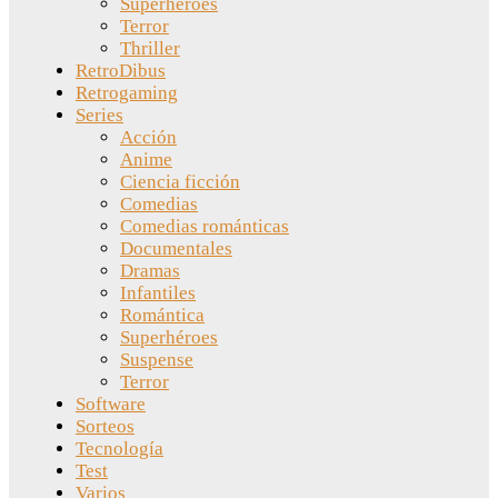
Superhéroes
Terror
Thriller
RetroDibus
Retrogaming
Series
Acción
Anime
Ciencia ficción
Comedias
Comedias románticas
Documentales
Dramas
Infantiles
Romántica
Superhéroes
Suspense
Terror
Software
Sorteos
Tecnología
Test
Varios