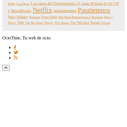
Los casos del Departamento Q
terror
Límite 48 Horas de GH VIP
Last Hope
Netflix
Pasatiempos
pasatiempo
Mandíbulas
6
Pinky Malinky
Prom Night
Predator
Red Dead Redemption 2
Requiem
Rick y
Test
The Witcher
Torrent
Morty
The Big Bang Theory
The Sinner
Venom
OcioTime, Tu web de ocio.