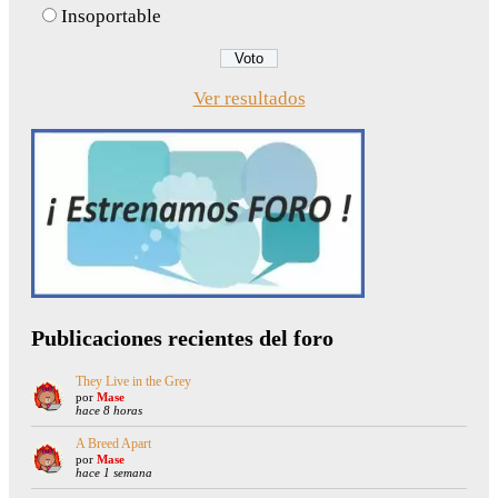
Insoportable
Ver resultados
Publicaciones recientes del foro
They Live in the Grey
por
Mase
hace 8 horas
A Breed Apart
por
Mase
hace 1 semana