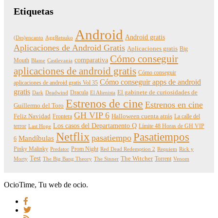
Etiquetas
Android
Android gratis
(Des)encanto
AggRetsuko
Aplicaciones de Android Gratis
Aplicaciones gratis
Big
Cómo conseguir
comparativa
Mouth
Blame
Castlevania
aplicaciones de android gratis
Cómo conseguir
Cómo conseguir apps de android
aplicaciones de android gratis Vol 35
gratis
Dracula
El gabinete de curiosidades de
Dark
Deadwind
El Alienista
Estrenos de cine
Estrenos en cine
Guillermo del Toro
GH VIP 6
Feliz Navidad
Frontera
Halloween cuenta atrás
La calle del
Los casos del Departamento Q
terror
Límite 48 Horas de GH VIP
Last Hope
Netflix
Pasatiempos
pasatiempo
Mandíbulas
6
Pinky Malinky
Prom Night
Predator
Red Dead Redemption 2
Requiem
Rick y
Test
The Witcher
Torrent
Morty
The Big Bang Theory
The Sinner
Venom
OcioTime, Tu web de ocio.