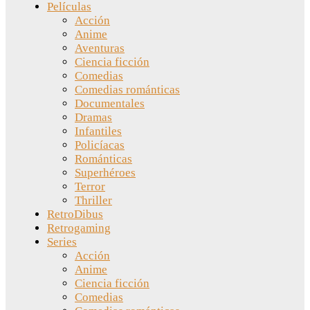
Películas
Acción
Anime
Aventuras
Ciencia ficción
Comedias
Comedias románticas
Documentales
Dramas
Infantiles
Policíacas
Románticas
Superhéroes
Terror
Thriller
RetroDibus
Retrogaming
Series
Acción
Anime
Ciencia ficción
Comedias