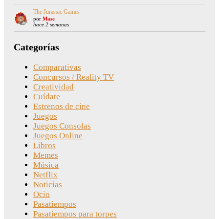
The Jurassic Games
por
Mase
hace 2 semanas
Categorías
Comparativas
Concursos / Reality TV
Creatividad
Cuídate
Estrenos de cine
Juegos
Juegos Consolas
Juegos Online
Libros
Memes
Música
Netflix
Noticias
Ocio
Pasatiempos
Pasatiempos para torpes