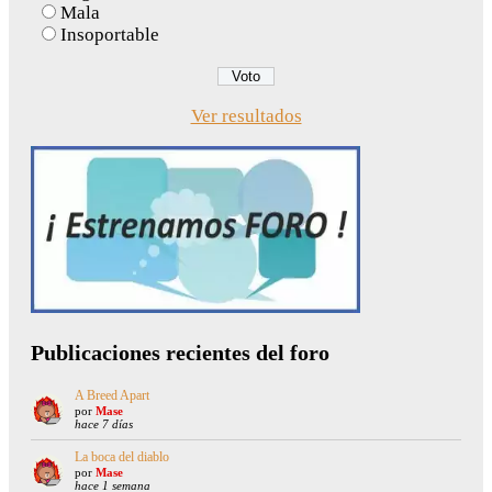
Mala
Insoportable
Ver resultados
Publicaciones recientes del foro
A Breed Apart
por
Mase
hace 7 días
La boca del diablo
por
Mase
hace 1 semana