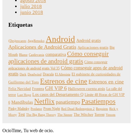
agosto 2018
julio 2018
junio 2018
Etiquetas
Android
Android gratis
(Des)encanto
AggRetsuko
Aplicaciones de Android Gratis
Aplicaciones gratis
Big
Cómo conseguir
comparativa
Mouth
Blame
Castlevania
aplicaciones de android gratis
Cómo conseguir
Cómo conseguir apps de android
aplicaciones de android gratis Vol 35
gratis
Dracula
El gabinete de curiosidades de
Dark
Deadwind
El Alienista
Estrenos de cine
Estrenos en cine
Guillermo del Toro
GH VIP 6
Feliz Navidad
Frontera
Halloween cuenta atrás
La calle del
Los casos del Departamento Q
terror
Límite 48 Horas de GH VIP
Last Hope
Netflix
Pasatiempos
pasatiempo
Mandíbulas
6
Pinky Malinky
Prom Night
Predator
Red Dead Redemption 2
Requiem
Rick y
Test
The Witcher
Torrent
Morty
The Big Bang Theory
The Sinner
Venom
OcioTime, Tu web de ocio.