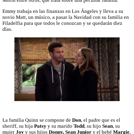
Morin entre otros, que trata sobre una peculiar familia.
Emmy trabaja en las finanzas en Los Ángeles y lleva a su
novio Matt, un músico, a pasar la Navidad con su familia en
Filadelfia para que todos le conozcan y se quedarán diez
días.
La familia Quinn se compone de
Don
, el padre que es el
sheriff, su hija
Patsy
y su marido
Todd
, su hijo
Sean
, su
mujer
Joy
y sus hijos
Donny, Sean Junior
y el bebé
Margie
,