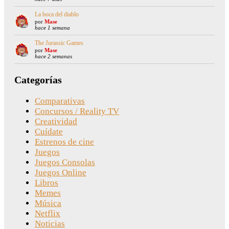
La boca del diablo
por
Mase
hace 1 semana
The Jurassic Games
por
Mase
hace 2 semanas
Categorías
Comparativas
Concursos / Reality TV
Creatividad
Cuídate
Estrenos de cine
Juegos
Juegos Consolas
Juegos Online
Libros
Memes
Música
Netflix
Noticias