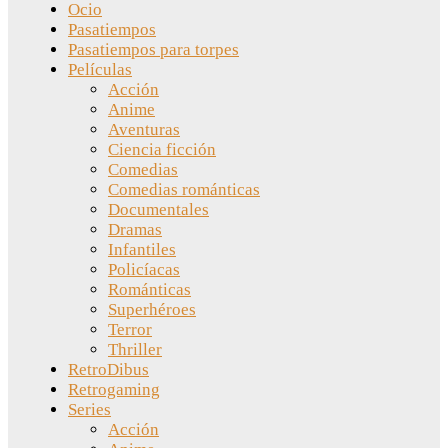
Ocio
Pasatiempos
Pasatiempos para torpes
Películas
Acción
Anime
Aventuras
Ciencia ficción
Comedias
Comedias románticas
Documentales
Dramas
Infantiles
Policíacas
Románticas
Superhéroes
Terror
Thriller
RetroDibus
Retrogaming
Series
Acción