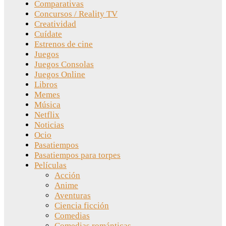
Comparativas
Concursos / Reality TV
Creatividad
Cuídate
Estrenos de cine
Juegos
Juegos Consolas
Juegos Online
Libros
Memes
Música
Netflix
Noticias
Ocio
Pasatiempos
Pasatiempos para torpes
Películas
Acción
Anime
Aventuras
Ciencia ficción
Comedias
Comedias románticas