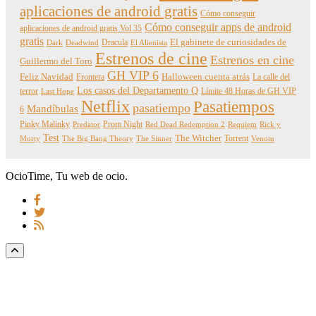
aplicaciones de android gratis
Cómo conseguir
Cómo conseguir apps de android
aplicaciones de android gratis Vol 35
gratis
Dracula
El gabinete de curiosidades de
Dark
Deadwind
El Alienista
Estrenos de cine
Estrenos en cine
Guillermo del Toro
GH VIP 6
Feliz Navidad
Frontera
Halloween cuenta atrás
La calle del
Los casos del Departamento Q
terror
Límite 48 Horas de GH VIP
Last Hope
Netflix
Pasatiempos
pasatiempo
Mandíbulas
6
Pinky Malinky
Prom Night
Predator
Red Dead Redemption 2
Requiem
Rick y
Test
The Witcher
Torrent
Morty
The Big Bang Theory
The Sinner
Venom
OcioTime, Tu web de ocio.