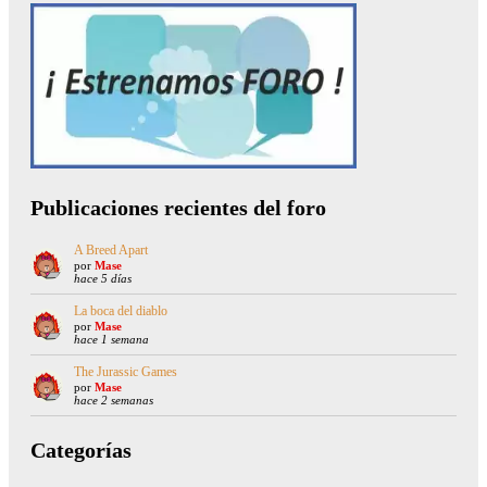
Publicaciones recientes del foro
A Breed Apart
por
Mase
hace 5 días
La boca del diablo
por
Mase
hace 1 semana
The Jurassic Games
por
Mase
hace 2 semanas
Categorías