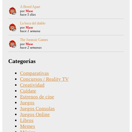
A Breed Apart
por
Mase
hace 5 días
La boca del diablo
por
Mase
hace 1 semana
The Jurassic Games
por
Mase
hace 2 semanas
Categorías
Comparativas
Concursos / Reality TV
Creatividad
Cuídate
Estrenos de cine
Juegos
Juegos Consolas
Juegos Online
Libros
Memes