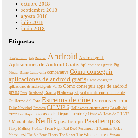
octubre 2018
septiembre 2018
agosto 2018
julio 2018
junio 2018
Etiquetas
Android
Android gratis
(Des)encanto
AggRetsuko
Aplicaciones de Android Gratis
Aplicaciones gratis
Big
Cómo conseguir
comparativa
Mouth
Blame
Castlevania
aplicaciones de android gratis
Cómo conseguir
Cómo conseguir apps de android
aplicaciones de android gratis Vol 35
gratis
Dracula
El gabinete de curiosidades de
Dark
Deadwind
El Alienista
Estrenos de cine
Estrenos en cine
Guillermo del Toro
GH VIP 6
Feliz Navidad
Frontera
Halloween cuenta atrás
La calle del
Los casos del Departamento Q
terror
Límite 48 Horas de GH VIP
Last Hope
Netflix
Pasatiempos
pasatiempo
Mandíbulas
6
Pinky Malinky
Prom Night
Predator
Red Dead Redemption 2
Requiem
Rick y
Test
The Witcher
Torrent
Morty
The Big Bang Theory
The Sinner
Venom