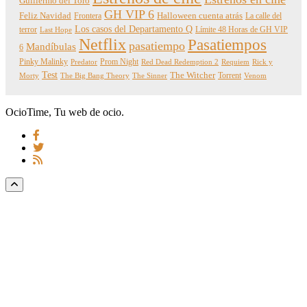
Guillermo del Toro
GH VIP 6
Feliz Navidad
Frontera
Halloween cuenta atrás
La calle del
Los casos del Departamento Q
terror
Límite 48 Horas de GH VIP
Last Hope
Netflix
Pasatiempos
pasatiempo
Mandíbulas
6
Pinky Malinky
Prom Night
Predator
Red Dead Redemption 2
Requiem
Rick y
Test
The Witcher
Torrent
Morty
The Big Bang Theory
The Sinner
Venom
OcioTime, Tu web de ocio.