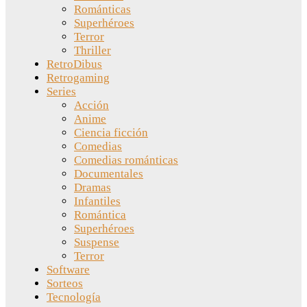
Románticas
Superhéroes
Terror
Thriller
RetroDibus
Retrogaming
Series
Acción
Anime
Ciencia ficción
Comedias
Comedias románticas
Documentales
Dramas
Infantiles
Romántica
Superhéroes
Suspense
Terror
Software
Sorteos
Tecnología