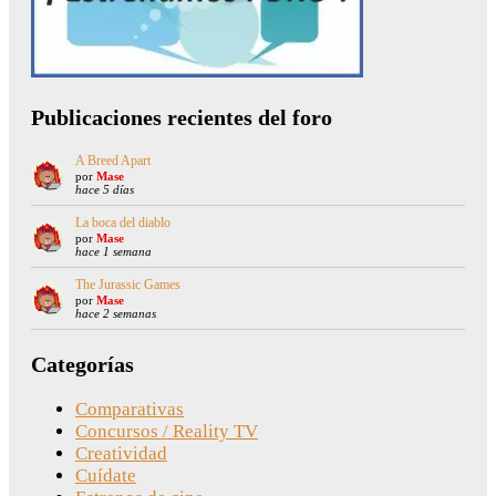
Publicaciones recientes del foro
A Breed Apart
por
Mase
hace 5 días
La boca del diablo
por
Mase
hace 1 semana
The Jurassic Games
por
Mase
hace 2 semanas
Categorías
Comparativas
Concursos / Reality TV
Creatividad
Cuídate