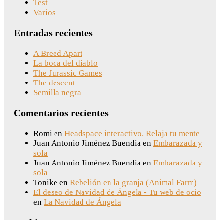
Test
Varios
Entradas recientes
A Breed Apart
La boca del diablo
The Jurassic Games
The descent
Semilla negra
Comentarios recientes
Romi
en
Headspace interactivo. Relaja tu mente
Juan Antonio Jiménez Buendia
en
Embarazada y
sola
Juan Antonio Jiménez Buendia
en
Embarazada y
sola
Tonike
en
Rebelión en la granja (Animal Farm)
El deseo de Navidad de Ángela - Tu web de ocio
en
La Navidad de Ángela