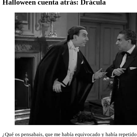
Halloween cuenta atrás: Drácula
¿Qué os pensabais, que me había equivocado y había repetido e