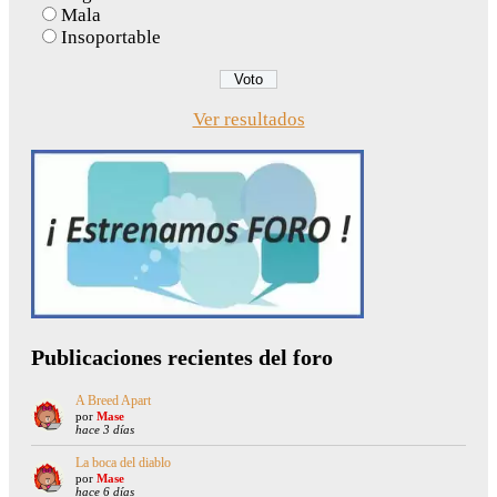
Mala
Insoportable
Ver resultados
Publicaciones recientes del foro
A Breed Apart
por
Mase
hace 3 días
La boca del diablo
por
Mase
hace 6 días