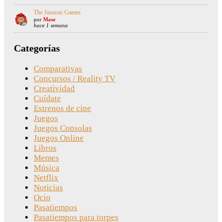
The Jurassic Games
por
Mase
hace 1 semana
Categorías
Comparativas
Concursos / Reality TV
Creatividad
Cuídate
Estrenos de cine
Juegos
Juegos Consolas
Juegos Online
Libros
Memes
Música
Netflix
Noticias
Ocio
Pasatiempos
Pasatiempos para torpes