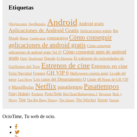
Etiquetas
Android
Android gratis
(Des)encanto
AggRetsuko
Aplicaciones de Android Gratis
Aplicaciones gratis
Big
Cómo conseguir
comparativa
Mouth
Blame
Castlevania
aplicaciones de android gratis
Cómo conseguir
Cómo conseguir apps de android
aplicaciones de android gratis Vol 35
gratis
Dracula
El gabinete de curiosidades de
Dark
Deadwind
El Alienista
Estrenos de cine
Estrenos en cine
Guillermo del Toro
GH VIP 6
Feliz Navidad
Frontera
Halloween cuenta atrás
La calle del
Los casos del Departamento Q
terror
Límite 48 Horas de GH VIP
Last Hope
Netflix
Pasatiempos
pasatiempo
Mandíbulas
6
Pinky Malinky
Prom Night
Predator
Red Dead Redemption 2
Requiem
Rick y
Test
The Witcher
Torrent
Morty
The Big Bang Theory
The Sinner
Venom
OcioTime, Tu web de ocio.