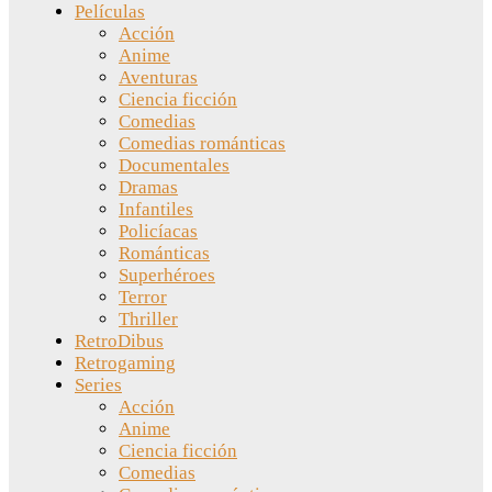
Películas
Acción
Anime
Aventuras
Ciencia ficción
Comedias
Comedias románticas
Documentales
Dramas
Infantiles
Policíacas
Románticas
Superhéroes
Terror
Thriller
RetroDibus
Retrogaming
Series
Acción
Anime
Ciencia ficción
Comedias