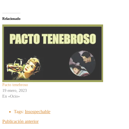
Relacionado
Pacto tenebroso
19 enero, 2023
En «Ocio»
Tags:
Insospechable
Publicación anterior