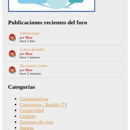
Publicaciones recientes del foro
A Breed Apart
por
Mase
hace 5 días
La boca del diablo
por
Mase
hace 1 semana
The Jurassic Games
por
Mase
hace 2 semanas
Categorías
Comparativas
Concursos / Reality TV
Creatividad
Cuídate
Estrenos de cine
Juegos