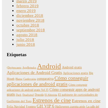
marzo 2019
febrero 2019
enero 2019
diciembre 2018
noviembre 2018
octubre 2018
septiembre 2018
agosto 2018
julio 2018
junio 2018
Etiquetas
Android
Android gratis
(Des)encanto
AggRetsuko
Aplicaciones de Android Gratis
Aplicaciones gratis
Big
Cómo conseguir
comparativa
Mouth
Blame
Castlevania
aplicaciones de android gratis
Cómo conseguir
Cómo conseguir apps de android
aplicaciones de android gratis Vol 35
gratis
Dracula
El gabinete de curiosidades de
Dark
Deadwind
El Alienista
Estrenos de cine
Estrenos en cine
Guillermo del Toro
GH VIP 6
Feliz Navidad
Frontera
Halloween cuenta atrás
La calle del