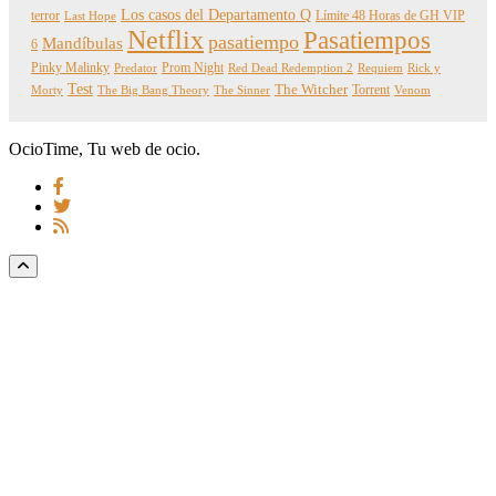
Los casos del Departamento Q
terror
Límite 48 Horas de GH VIP
Last Hope
Netflix
Pasatiempos
pasatiempo
Mandíbulas
6
Pinky Malinky
Prom Night
Predator
Red Dead Redemption 2
Requiem
Rick y
Test
The Witcher
Torrent
Morty
The Big Bang Theory
The Sinner
Venom
OcioTime, Tu web de ocio.